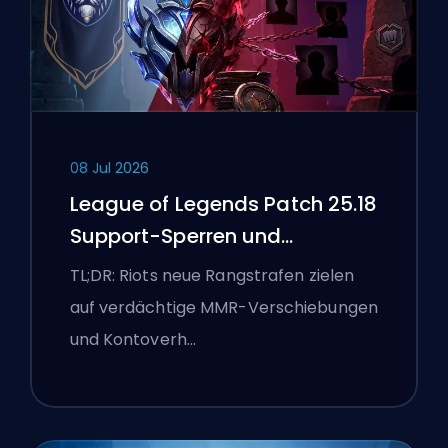
08 Jul 2026
League of Legends Patch 25.18
Support-Sperren und
Boosting-Flaggen
TL;DR: Riots neue Rangstrafen zielen
auf verdächtige MMR-Verschiebungen
und Kontoverh…