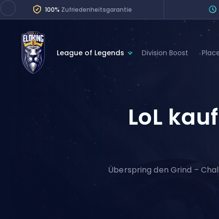
100%
Zufriedenheitsgarantie
League of Legends
Division Boost
Plac
League of Legends
League 
Marvel Rivals
SERVICES
LoL kau
Valorant
Division Boos
Dota 2
Placements
Counter-Strike
Wins
Overwatch 2
Überspring den Grind – Chall
Coaching
Rocket League
Path of Exile 2
Teammate