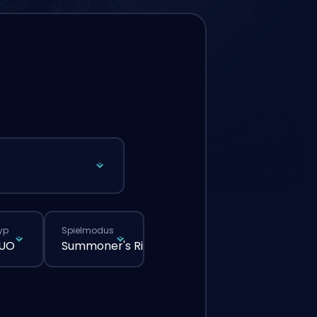
yp
Spielmodus
DUO
Summoner's Rift