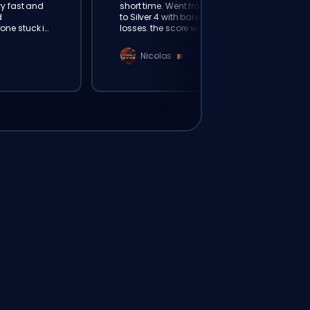
ry fast and
short time. Went from Bronze 2
d
to Silver 4 with barely any
ne stuck in
losses. the score was really
loking!
amazing
Nicolas