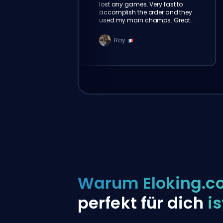
lost any games. Very fast to
accomplish the order and they
used my main champs. Great
service!
Roy
Warum Eloking.c
perfekt für dich
is