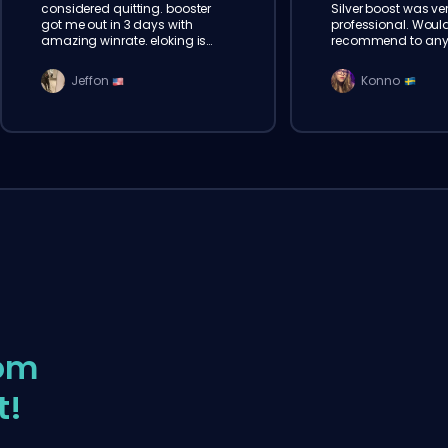
considered quitting. booster
Silver boost was ve
got me out in 3 days with
professional. Woul
amazing winrate. eloking is
recommend to anyo
legit, will order again for sure
Bronze. Thank you E
Jeffon
Konno
om
t!