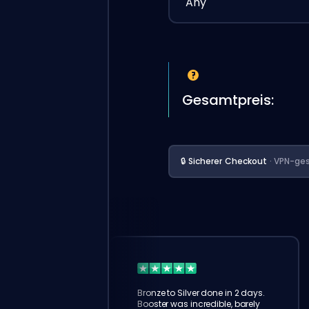
Any
Gesamtpreis:
🔒 Sicherer Checkout
· VPN-ges
Bronze to Silver done in 2 days.
Booster was incredible, barely