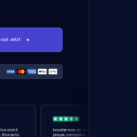
ost Jetzt
ice and it
booster was an outstanding
. Bronze to
player, completed the task in a