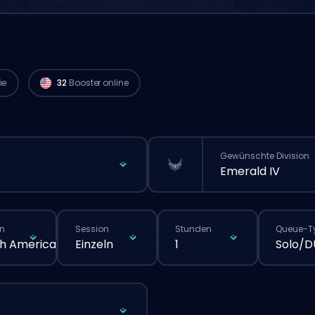
Challenger Spieler aus
North America sind
verfügbar und können deine Bestellung
sofort starten. 🔥
ie
32
Booster online
Gewünschte Division
Emerald IV
n
Session
Stunden
Queue-T
h America
Einzeln
1
Solo/