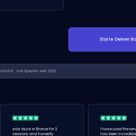
Starte Deinen Bo
chützt · null Sperren seit 2021
was stuck in Bronze for 3
I have used the serv
seasons and honestly
has been incredible