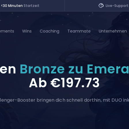
<30 Minuten
Startzeit
Live-Support
ements
Wins
Coaching
Teammate
Unternehmen
of Legends
fen
Bronze zu Emer
t
Ab
€197.73
enger-Booster bringen dich schnell dorthin, mit DUO inklu