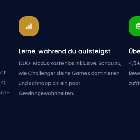
Lerne, während du aufsteigst
Übe
DUO-Modus kostenlos inklusive. Schau zu,
4,5★
itt
wie Challenger deine Games dominieren
Bewe
LO.
und schnapp dir ein paar
zufr
n 1-
Gewinngewohnheiten.