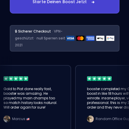
Starte Deinen Boost Jetzt
🔒 Sicherer Checkout
· VPN-
geschützt · null Sperren seit
2021
Gold to Plat done really fast,
booster completed my 
booster was amazing. He
boost in like 18 hours wi
played my main champs too
winrate. insane player, v
so match history looks natural.
professional. this is my 
Will order again for sure!
order and they never di
Marcus
Random Office Gu