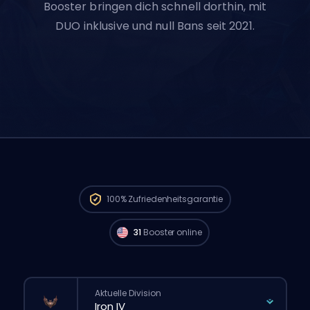
Booster bringen dich schnell dorthin, mit
DUO inklusive und null Bans seit 2021.
Challenger Spieler aus
North America sind
verfügbar und können deine Bestellung
100%
Zufriedenheitsgarantie
sofort starten. 🔥
31
Booster online
Aktuelle Division