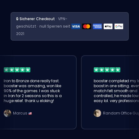
🔒 Sicherer Checkout
· VPN-
geschützt · null Sperren seit
2021
Iron to Bronze done really fast.
booster completed my I
booster was amazing, won like
boost in one sitting. ever
90% of the games. I was stuck
match felt smooth and
in Iron for 2 seasons so this is a
controlled, he made low 
huge relief. thank u eloking!
easy lol. very profession
service
Marcus
Random Office Gu