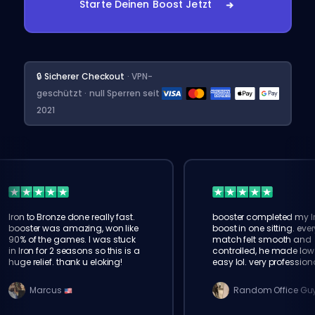
Starte Deinen Boost Jetzt
🔒 Sicherer Checkout
· VPN-
geschützt · null Sperren seit
2021
Iron to Bronze done really fast.
booster completed my I
booster was amazing, won like
boost in one sitting. ever
90% of the games. I was stuck
match felt smooth and
in Iron for 2 seasons so this is a
controlled, he made low 
huge relief. thank u eloking!
easy lol. very profession
service
Marcus
Random Office Gu