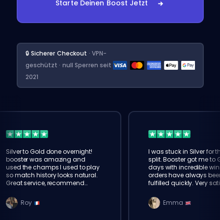
Starte Deinen Boost Jetzt
🔒 Sicherer Checkout
· VPN-
geschützt · null Sperren seit
2021
Silver to Gold done overnight!
I was stuck in Silver for t
booster was amazing and
split. Booster got me to 
used the champs I used to play
days with incredible win
so match history looks natural.
orders have always bee
Great service, recommend
fulfilled quickly. Very sat
eloking
Roy
Emma