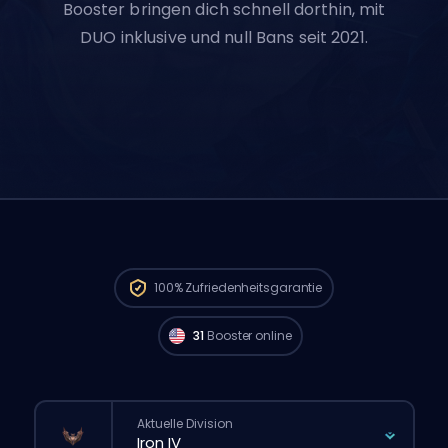
Booster bringen dich schnell dorthin, mit
DUO inklusive und null Bans seit 2021.
Challenger Spieler aus
North America sind
verfügbar und können deine Bestellung
100%
Zufriedenheitsgarantie
sofort starten. 🔥
31
Booster online
Aktuelle Division