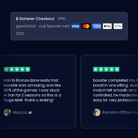
🔒 Sicherer Checkout
· VPN-
geschützt · null Sperren seit
2021
Iron to Bronze done really fast.
booster completed my I
booster was amazing, won like
boost in one sitting. ever
90% of the games. I was stuck
match felt smooth and
in Iron for 2 seasons so this is a
controlled, he made low 
huge relief. thank u eloking!
easy lol. very profession
service
Marcus
Random Office Gu