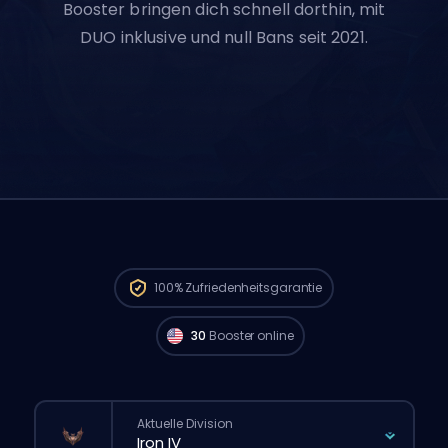
Booster bringen dich schnell dorthin, mit
DUO inklusive und null Bans seit 2021.
Challenger Spieler aus
North America sind
verfügbar und können deine Bestellung
100%
Zufriedenheitsgarantie
sofort starten. 🔥
30
Booster online
Aktuelle Division