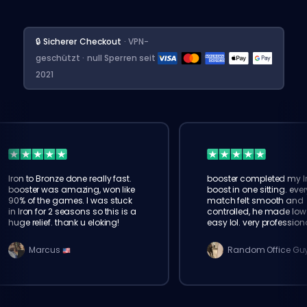
🔒 Sicherer Checkout
· VPN-
geschützt · null Sperren seit
2021
Iron to Bronze done really fast.
booster completed my I
booster was amazing, won like
boost in one sitting. ever
90% of the games. I was stuck
match felt smooth and
in Iron for 2 seasons so this is a
controlled, he made low 
huge relief. thank u eloking!
easy lol. very profession
service
Marcus
Random Office Gu