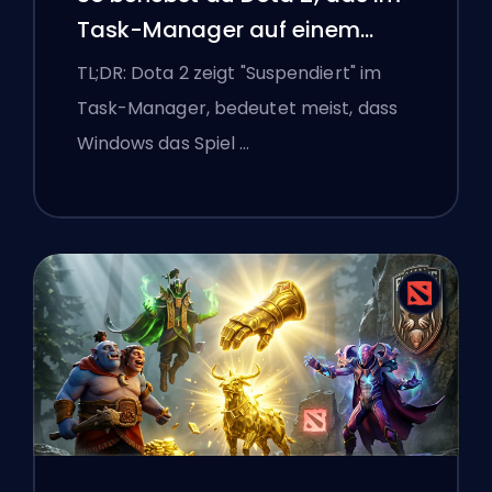
Task-Manager auf einem
Windows-Laptop suspendiert
TL;DR: Dota 2 zeigt "Suspendiert" im
ist
Task-Manager, bedeutet meist, dass
Windows das Spiel …