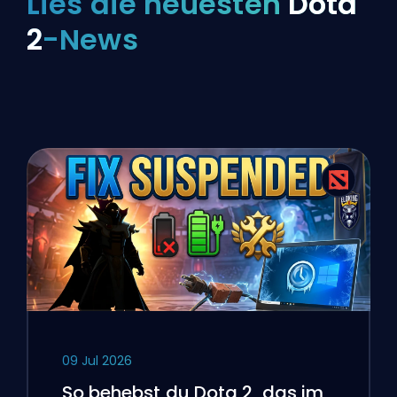
Lies die neuesten
Dota
2
-News
09 Jul 2026
So behebst du Dota 2, das im