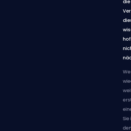
die
Ver
die
wis
hof
nic
näc
Wen
wie
wei
ers
ei
Sie
den