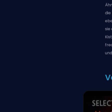
Ähn
die
ebe
sie
Kis
fre
und
V