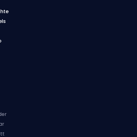
chte
els
o
der
ar
tt