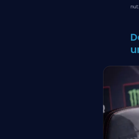
nut
D
u