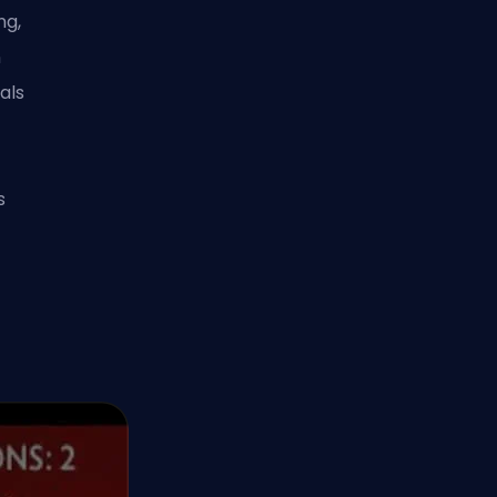
ng,
n
als
n
s