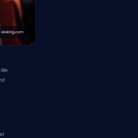
 die
nd
el