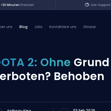
<30 Minuten
Startzeit
Live-Support
ber uns
Blog
Jobs
Kontaktiere uns
Glossar
of Legends
OTA 2: Ohne
Grund
t
erboten? Behoben
03 Feb 2026
Anthony King