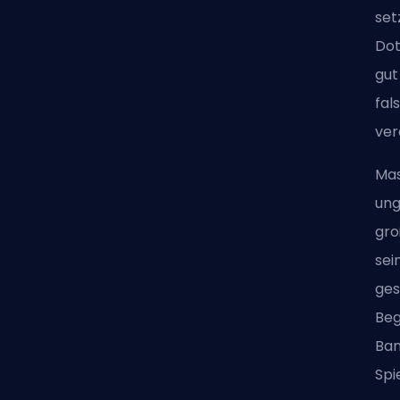
set
Dot
gut
fal
ver
Mas
ung
gro
sei
ges
Beg
Ban
Spi