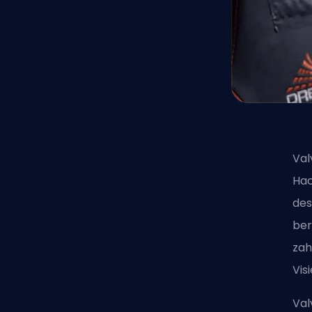
Val
Hac
des
ber
zah
Vis
Val