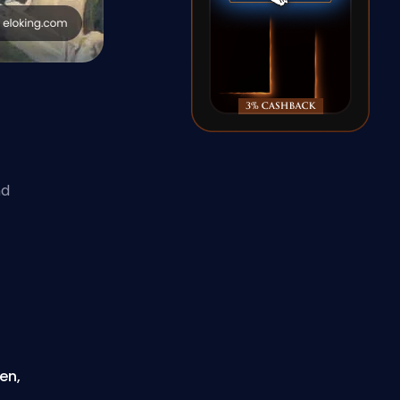
nd
en,