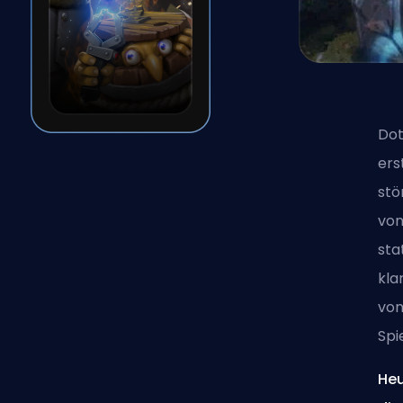
Dot
ers
stö
von
sta
kla
von
Spi
Heu