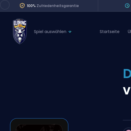
100%
Zufriedenheitsgarantie
Spiel auswählen
Startseite
Ü
League of Legends
League 
Marvel Rivals
SERVICES
Valorant
D
Division Boos
Dota 2
Placements
v
Counter-Strike
Wins
Overwatch 2
Coaching
Rocket League
Path of Exile 2
Teammate