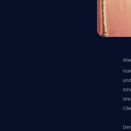
Wie
Val
und
Inh
Wer
Cli
Der