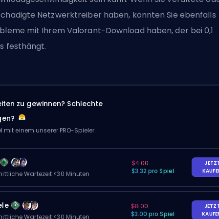
chädigte Netzwerktreiber haben, könnten Sie ebenfalls
bleme mit Ihrem Valorant-Download haben, der bei 0,1
s festhängt.
eiten zu gewinnen? Schlechte
gen?
el mit einem unserer PRO-Spieler.
$4.00
JETZ
$3.32 pro Spiel
KAUF
ittliche Wartezeit <30 Minuten
ele
$8.00
JETZ
$3.00 pro Spiel
KAUF
ittliche Wartezeit <30 Minuten