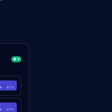
T
-
EN
$3.32
T
-
EN
$6.00