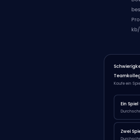
bes
Pro
kb/
Schwierigk
Teamkolle
Kaufe ein Spi
Ein Spiel
Durchschn
Zwei Spi
Durchschn