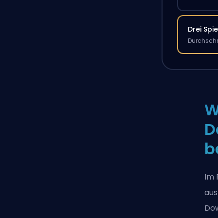
Drei Spie
Durchschn
W
D
b
Im 
aus
Dow