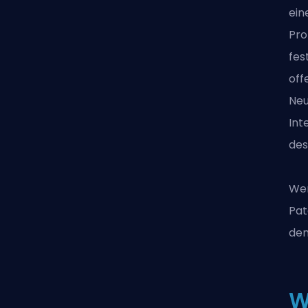
ein
Pro
fes
off
Neu
Int
des
Wen
Pat
den
W