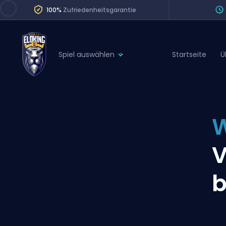
100%
Zufriedenheitsgarantie
Spiel auswählen
Startseite
Ü
League of Legends
League 
Marvel Rivals
SERVICES
Valorant
W
Division Boos
Dota 2
Placements
V
Counter-Strike
Wins
Overwatch 2
b
Coaching
Rocket League
Path of Exile 2
Teammate