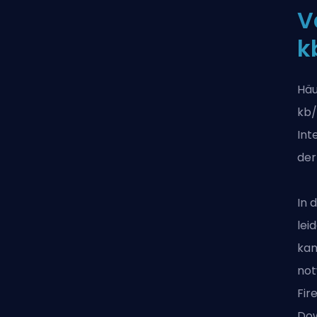
V
k
Häu
kb/
Int
der
In 
lei
kan
not
Fir
Dow