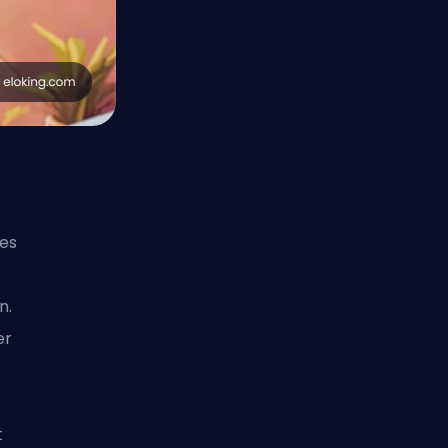
hes
n.
er
t