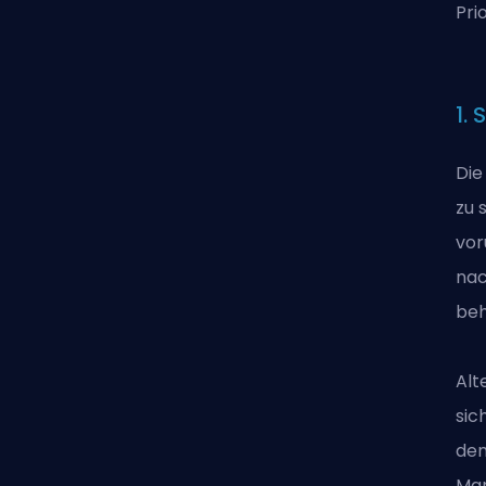
Pri
1.
Die
zu 
vor
nac
beh
Alt
sic
den
Man