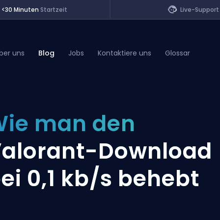
<30 Minuten
Startzeit
Live-Support
ber uns
Blog
Jobs
Kontaktiere uns
Glossar
of Legends
ie man den
t
alorant-Download
ei 0,1 kb/s behebt