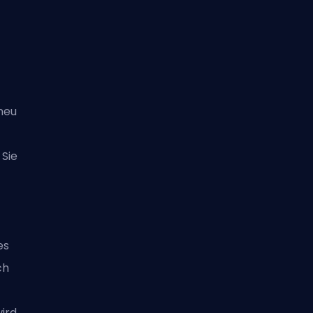
neu
Sie
es
ch
ird